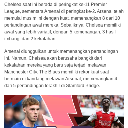
Chelsea saat ini berada di peringkat ke-11 Premier
League, sementara Arsenal di peringkat ke-2. Arsenal telah
memulai musim ini dengan kuat, memenangkan 8 dari 10
pertandingan awal mereka. Sebaliknya, Chelsea memiliki
awal yang lebih variatif, dengan 5 kemenangan, 3 hasil
imbang, dan 2 kekalahan.
Arsenal diunggulkan untuk memenangkan pertandingan
ini. Namun, Chelsea akan berusaha bangkit dari
kekalahan mereka yang baru saja terjadi melawan
Manchester City. The Blues memiliki rekor kuat saat
bermain di kandang melawan Arsenal, memenangkan 4
dari 5 pertandingan terakhir di Stamford Bridge.