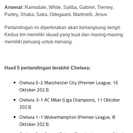
Arsenal:
Ramsdale, White, Saliba, Gabriel, Tierney,
Partey, Xhaka, Saka, Odegaard, Martinelli, Jesus
Pertandingan ini diperkirakan akan berlangsung sengit.
Kedua tim memiliki skuad yang kuat dan masing-masing
memiliki peluang untuk menang.
Hasil 5 pertandingan terakhir Chelsea:
Chelsea 0-2 Manchester City (Premier League, 16
Oktober 2023)
Chelsea 3-1 AC Milan (Liga Champions, 11 Oktober
2023)
Chelsea 1-1 Wolverhampton (Premier League, 8
Oktober 2023)