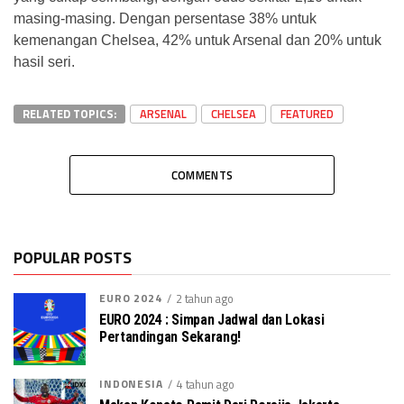
masing-masing. Dengan persentase 38% untuk
kemenangan Chelsea, 42% untuk Arsenal dan 20% untuk
hasil seri.
RELATED TOPICS:
ARSENAL
CHELSEA
FEATURED
COMMENTS
POPULAR POSTS
EURO 2024
2 tahun ago
EURO 2024 : Simpan Jadwal dan Lokasi
Pertandingan Sekarang!
INDONESIA
4 tahun ago